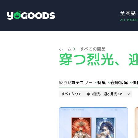
全商品
アカウント
お買い物カゴ
Y
o
g
o
o
ホーム
すべての商品
d
穿つ烈光、迎
s
絞り込み
カテゴリー
特集
在庫状況
価
ゲームアクセサリー
デュエットナイトアビス：アイランドダイアリー
ドールズフロントライン2：エクシリウム
パニシング：ルシア・誓焔 甘やかな夢語り
春雷明かす乗霄の暗雲 バージョン1.1
暗闇が白昼の扉を叩く頃バージョン1.4
願いと照らし合う月明かりバージョン1.2
すべてクリア
穿つ烈光、迎ふ月光2.6
×