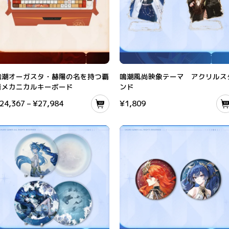
ンカード
潮オーガスタ・赫陽の名を持つ覇者メカニカルキーボード
鳴潮風尚映象テーマ アクリルスタン
鳴潮オーガスタ・赫陽の名を持つ覇
鳴潮風尚映象テーマ アクリルス
者メカニカルキーボード
ンド
24,367
–
¥
27,984
¥
1,809