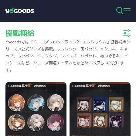
Y
o
g
協戰補給‌
o
o
Yogoodsでは『ドールズフロントライン2：エクシリウム』協戦補給シ
d
s
リーズの公式グッズを掲載。リフレクター缶バッジ、メタルキーキャ
ップ、ワッペン、ドッグタグ、フィンガーパペット、ぬいぐるみコイ
ンケースなど、シリーズ関連アイテムをまとめてお探しいただけま
す。