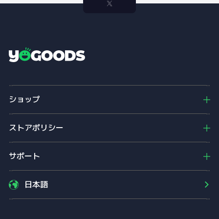
Y
o
g
o
ショップ
o
d
s
ストアポリシー
サポート
日本語