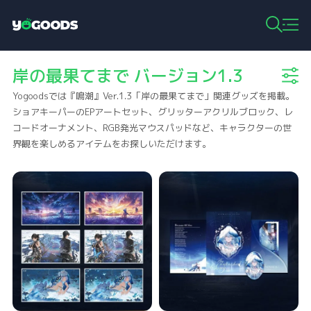
Y
o
g
岸の最果てまで バージョン1.3
o
o
Yogoodsでは『鳴潮』Ver.1.3「岸の最果てまで」関連グッズを掲載。
d
s
ショアキーパーのEPアートセット、グリッターアクリルブロック、レ
コードオーナメント、RGB発光マウスパッドなど、キャラクターの世
界観を楽しめるアイテムをお探しいただけます。