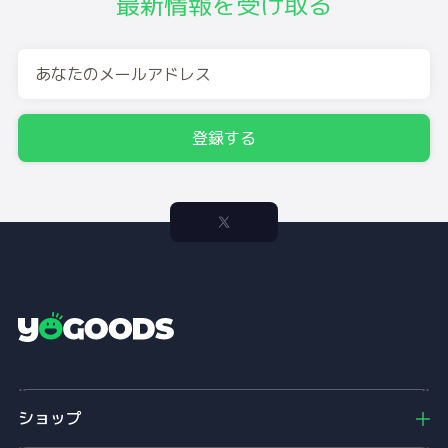
最新情報を受け取る
登録する
Y
o
g
o
ショップ
o
d