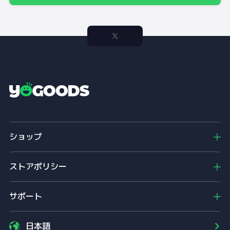
Y
o
g
o
ショップ
o
d
s
ストアポリシー
サポート
日本語