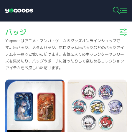
Y
o
g
バッジ
o
o
Yogoodsはアニメ・マンガ・ゲームのグッズオンラインショップで
d
s
す。缶バッジ、メタルバッジ、ホログラム缶バッジなどのバッジアイ
テムを一覧でご覧いただけます。お気に入りのキャラクターやシリー
ズを集めたり、バッグやポーチに飾ったりして楽しめるコレクション
アイテムをお探しいただけます。