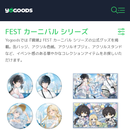
Y
o
g
FEST カーニバル シリーズ
o
o
Yogoodsでは『鳴潮』FEST カーニバル シリーズの公式グッズを掲
d
s
載。缶バッジ、アクリル色紙、アクリルオブジェ、アクリルスタンド
など、イベント感のある華やかなコレクションアイテムをお探しいた
だけます。