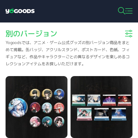
Y
o
g
別のバージョン
o
o
Yogoodsでは、アニメ・ゲーム公式グッズの別バージョン商品をまと
d
s
めて掲載。缶バッジ、アクリルスタンド、ポストカード、色紙、フィ
ギュアなど、作品やキャラクターごとの異なるデザインを楽しめるコ
レクションアイテムをお探しいただけます。