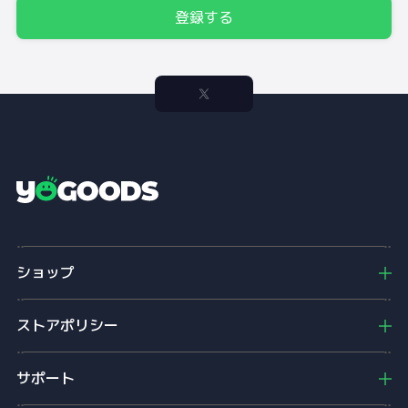
登録する
Y
o
g
o
ショップ
o
d
s
ストアポリシー
サポート