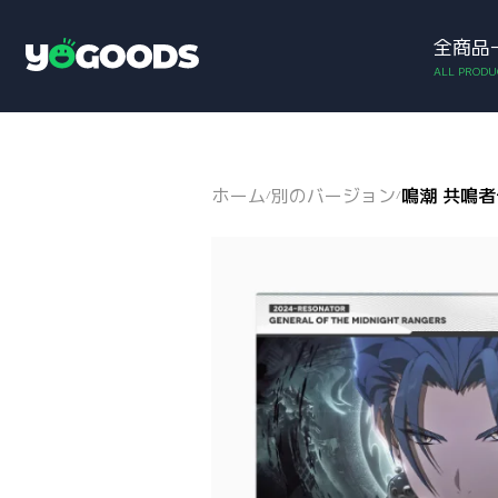
全商品
アカウント
お買い物カゴ
Y
o
g
o
o
d
ホーム
別のバージョン
鳴潮 共鳴者
/
/
s