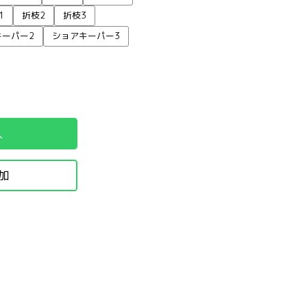
1
折枝2
折枝3
キーパー2
ショアキーパー3
入
加