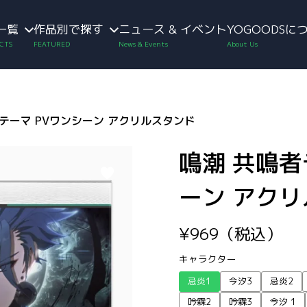
一覧
作品別で探す
ニュース & イベント
YOGOODSに
テーマ PVワンシーン アクリルスタンド
鳴潮 共鳴者
ーン アク
¥
969
（税込）
キャラクター
忌炎1
今汐3
忌炎2
吟霖2
吟霖3
今汐 1