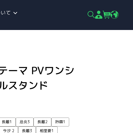
ついて
テーマ PVワンシ
リルスタンド
長離1
忌炎3
長離2
吟霖1
今汐 2
長離3
相里要1