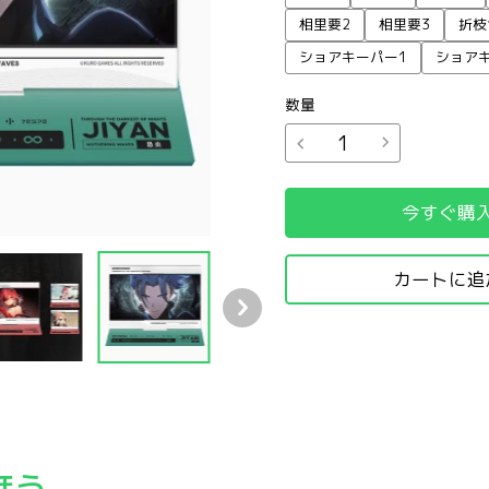
相里要2
相里要3
折枝
ショアキーパー1
ショア
数量
今すぐ購
カートに追
ンド
ンシーン アクリルスタンド
 共鳴者テーマ PVワンシーン アクリルスタンド
ほう