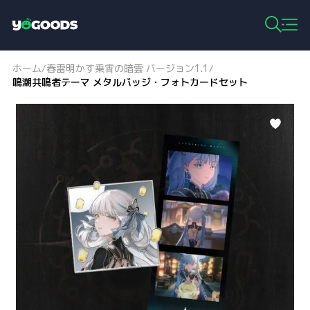
Y
o
g
ホーム
春雷明かす乗霄の暗雲 バージョン1.1
/
/
o
鳴潮共鳴者テーマ メタルバッジ・フォトカードセット
o
d
s