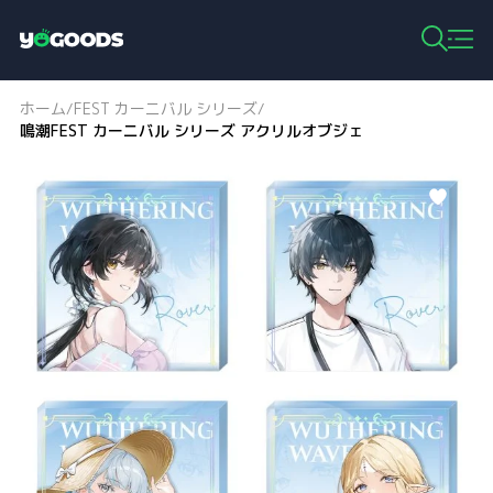
Y
o
g
ホーム
FEST カーニバル シリーズ
/
/
o
鳴潮FEST カーニバル シリーズ アクリルオブジェ
o
d
s