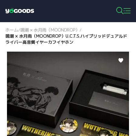
Y
o
g
ホーム
鳴潮 × 水月雨（MOONDROP）
/
/
o
鳴潮 × 水月雨（MOONDROP）U.C.T.S.ハイブリッドデュアルド
o
ライバー高音質イヤーカフイヤホン
d
s