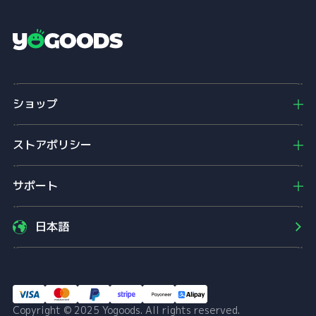
Y
o
g
o
ショップ
o
d
s
ストアポリシー
サポート
日本語
Copyright © 2025 Yogoods. All rights reserved.