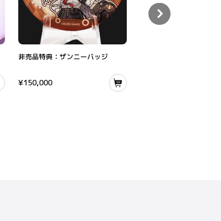
流砂オブジェ
非売品特典：ザンニーバッジ
『鳴潮』 デバイスの共鳴テー
非売品特典：ザンニーバッジ
『鳴潮』 デバイスの共鳴
チなし色紙
¥
150,000
¥
1,210