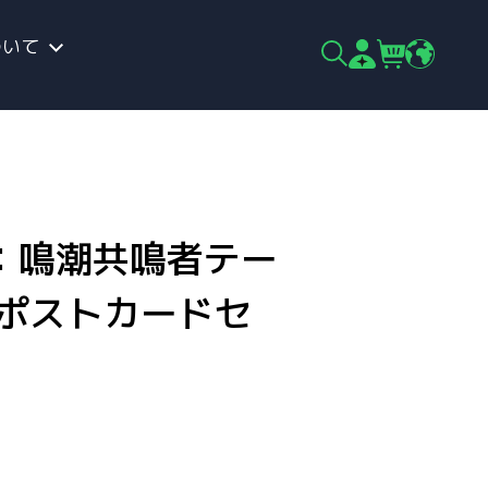
ついて
：鳴潮共鳴者テー
トポストカードセ
）