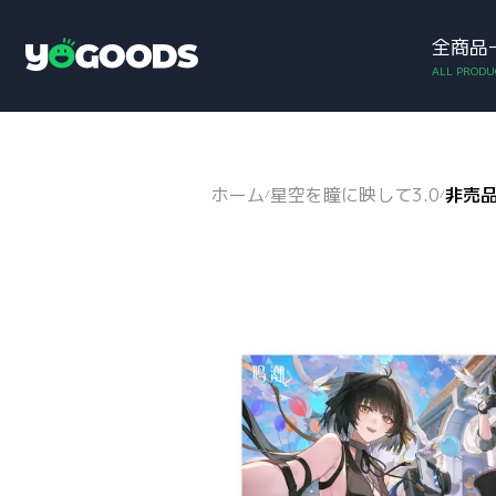
全商品
アカウント
お買い物カゴ
Y
o
g
o
o
d
ホーム
星空を瞳に映して3.0
非売
/
/
s