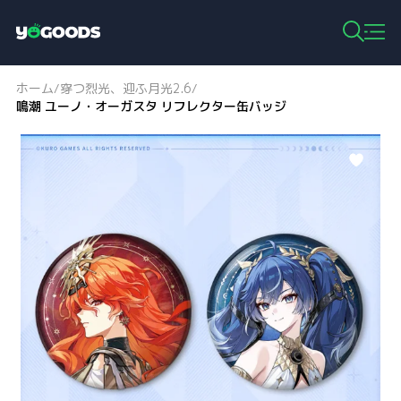
Y
o
g
ホーム
穿つ烈光、迎ふ月光2.6
/
/
o
鳴潮 ユーノ・オーガスタ リフレクター缶バッジ
o
d
s