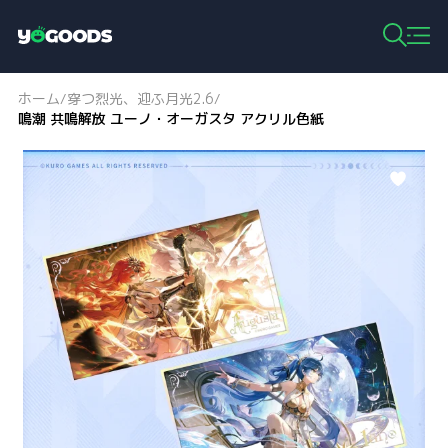
Y
o
g
ホーム
穿つ烈光、迎ふ月光2.6
/
/
o
鳴潮 共鳴解放 ユーノ・オーガスタ アクリル色紙
o
d
s