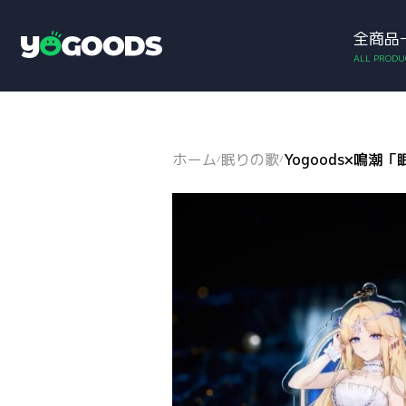
全商品
アカウント
お買い物カゴ
Y
o
g
o
o
d
ホーム
眠りの歌
Yogoods×鳴
/
/
s