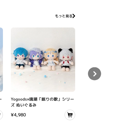
もっと見る
 ちびキャラアクリルスタンド
Yogoods×鳴潮「眠りの歌」シリーズ ぬいぐるみ
Yogoods×鳴潮「眠りの歌
ー
Yogoods×鳴潮「眠りの歌」シリー
Yogoods×鳴潮「眠りの
ズ ぬいぐるみ
ズ 抱き枕ボディセット（
ディ付属）
¥
4,980
¥
4,500