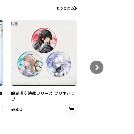
もっと見る
る孤雪イメージブレスレット
鳴潮深空映像シリーズ ブリキバッジ
鳴潮 MINI共鳴者シリーズ 
寄
鳴潮深空映像シリーズ ブリキバッ
鳴潮 MINI共鳴者シリー
ジ
ルキーホルダー
¥
600
¥
1,100
–
¥
7,700