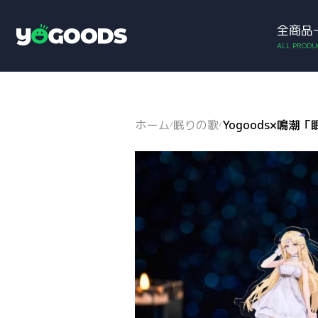
全商品
アカウント
お買い物カゴ
Y
o
g
o
o
d
ホーム
眠りの歌
Yogoods×鳴
/
/
s