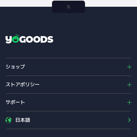
Y
o
g
o
ショップ
o
d
s
ストアポリシー
サポート
日本語