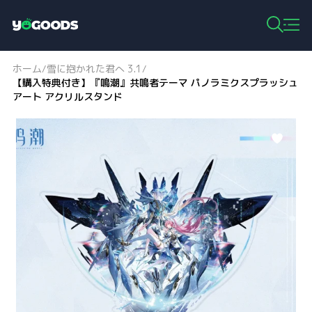
Y
o
g
ホーム
雪に抱かれた君へ 3.1
/
/
o
【購入特典付き】『鳴潮』共鳴者テーマ パノラミクスプラッシュ
o
アート アクリルスタンド
d
s