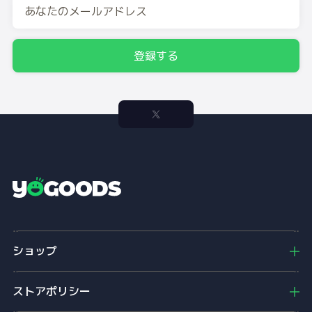
登録する
Y
o
g
o
ショップ
o
d
s
ストアポリシー