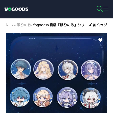
Y
o
g
ホーム
眠りの歌
Yogoods×鳴潮「眠りの歌」シリーズ 缶バッジ
/
/
o
o
d
s