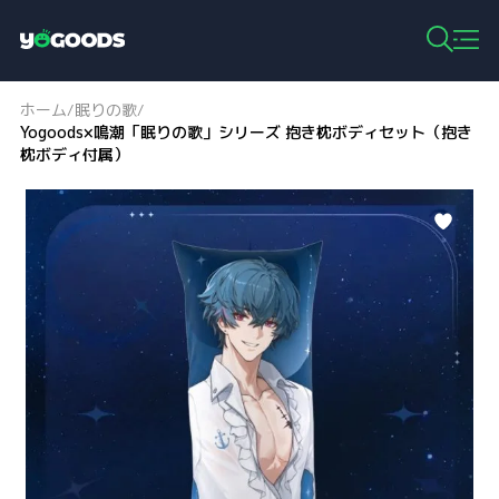
Y
o
g
ホーム
眠りの歌
/
/
o
Yogoods×鳴潮「眠りの歌」シリーズ 抱き枕ボディセット（抱き
o
枕ボディ付属）
d
s