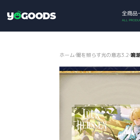
全商品
アカウント
お買い物カゴ
Y
o
g
o
o
d
ホーム
闇を照らす光の意志3.2
鳴潮
/
/
s