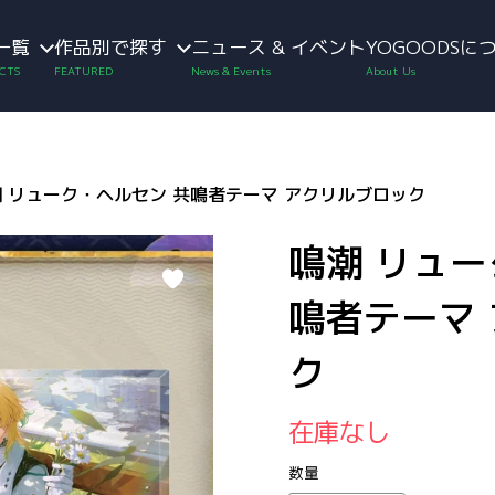
一覧
作品別で探す
ニュース & イベント
YOGOODSに
 リューク・ヘルセン 共鳴者テーマ アクリルブロック
鳴潮 リュー
鳴者テーマ
ク
在庫なし
数量