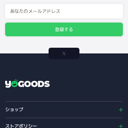
登録する
Y
o
g
o
ショップ
o
d
s
ストアポリシー