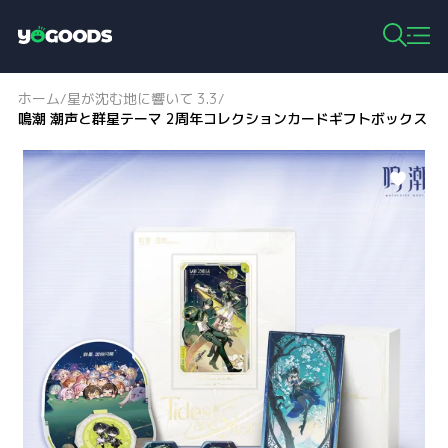
Y
o
g
ホーム
星が沈む地に響いて 3.3
/
/
o
鳴潮 潮声と群星テーマ 2周年コレクションカードギフトボックス
o
d
s