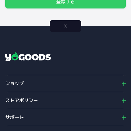
登録する
Y
o
g
o
ショップ
o
d
s
ストアポリシー
サポート