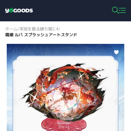
Y
o
g
ホーム
栄冠を飾る勝ち鬨2.4
/
/
o
鳴潮 ルパ スプラッシュアートスタンド
o
d
s