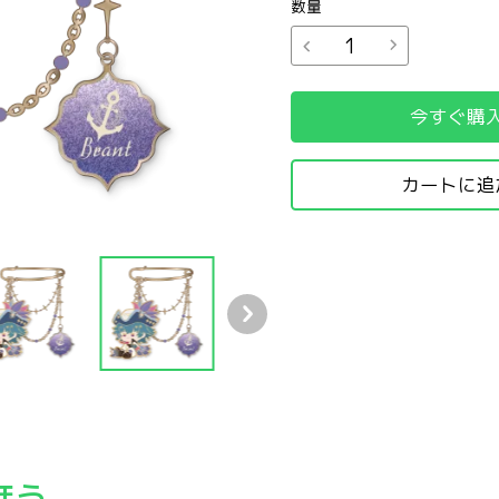
数量
今すぐ購
カートに追
ブローチ
 共鳴者テーマ メタルブローチ
ほう