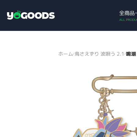
全商品
アカウント
お買い物カゴ
Y
o
g
o
o
d
ホーム
鳥さえずり 波唄う 2.1
鳴潮
/
/
s