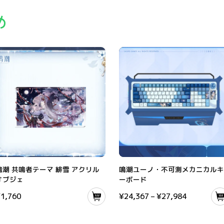
め
ぐるみ
鳴潮 共鳴者テーマ 緋雪 アクリルオブジェ
鳴潮ユーノ・不可測メカニカルキーボ
鳴潮 共鳴者テーマ 緋雪 アクリル
鳴潮ユーノ・不可測メカニカルキ
オブジェ
ーボード
¥
1,760
¥
24,367
–
¥
27,984