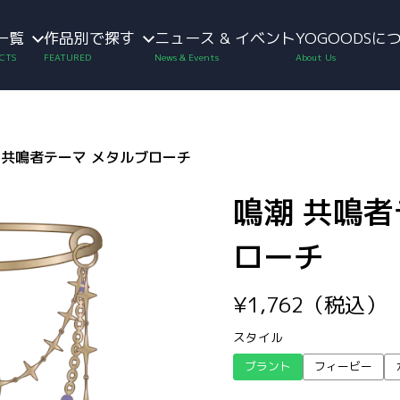
一覧
作品別で探す
ニュース & イベント
YOGOODSに
 共鳴者テーマ メタルブローチ
鳴潮 共鳴者
ローチ
¥
1,762
（税込）
スタイル
ブラント
フィービー