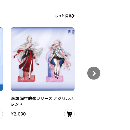
もっと見る
ード
鳴潮 深空映像シリーズ アクリルスタンド
鳴潮 入校証明シリーズ IDカ
鳴潮 深空映像シリーズ アクリルス
鳴潮 入校証明シリーズ I
タンド
ルダーストラップ
¥
2,090
¥
1,870