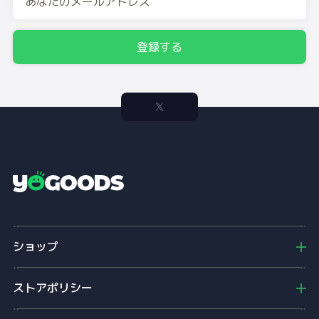
登録する
Y
o
g
o
ショップ
o
d
s
ストアポリシー