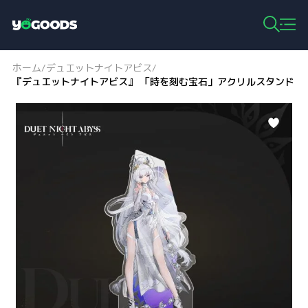
Y
o
g
ホーム
デュエットナイトアビス
/
/
o
『デュエットナイトアビス』 「時を刻む宝石」アクリルスタンド
o
d
s