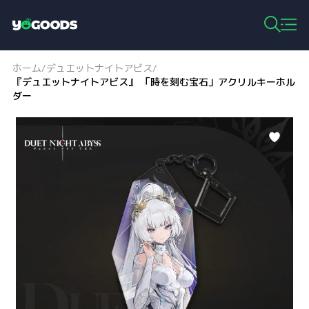
Y
o
g
ホーム
デュエットナイトアビス
/
/
o
『デュエットナイトアビス』 「時を刻む宝石」アクリルキーホル
o
ダー
d
s