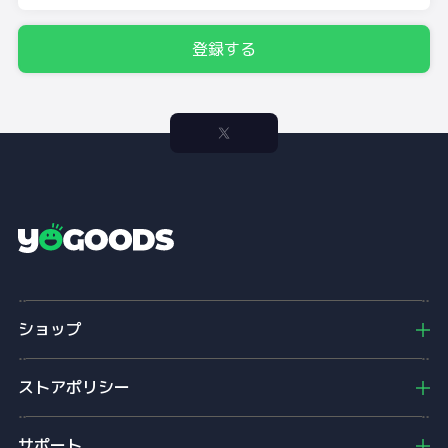
登録する
Y
o
g
o
ショップ
o
d
s
ストアポリシー
サポート