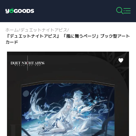
Y
o
g
ホーム
デュエットナイトアビス
/
/
o
『デュエットナイトアビス』 「風に舞うページ」ブック型アート
o
カード
d
s