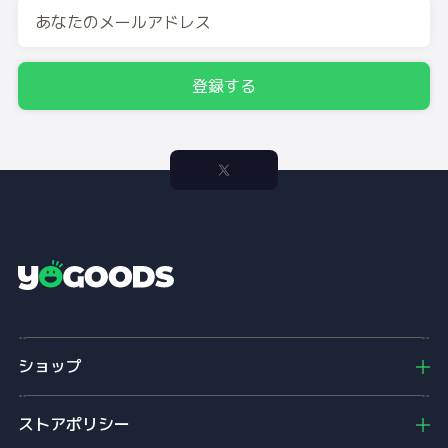
登録する
Y
o
g
o
ショップ
o
d
s
ストアポリシー