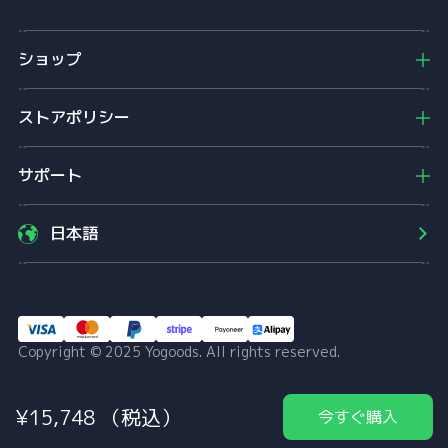
o
g
o
ショップ
o
d
s
ストアポリシー
サポート
日本語
Copyright © 2025 Yogoods. All rights reserved.
¥
15,748
（税込）
今すぐ購入
トップページ
全商品一覧
お買い物カゴ
アカウント