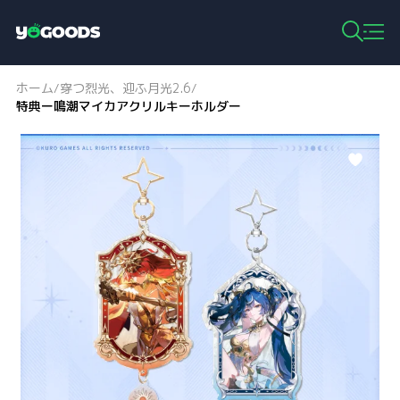
Y
o
g
ホーム
穿つ烈光、迎ふ月光2.6
/
/
o
特典ー鳴潮マイカアクリルキーホルダー
o
d
s