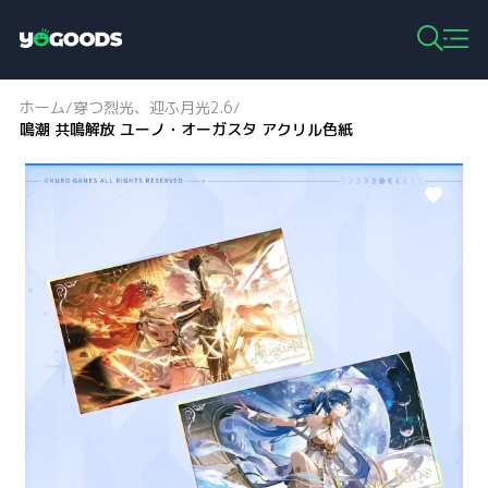
Y
o
g
ホーム
穿つ烈光、迎ふ月光2.6
/
/
o
鳴潮 共鳴解放 ユーノ・オーガスタ アクリル色紙
o
d
s