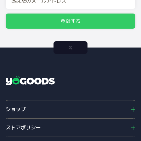
登録する
Y
o
g
o
ショップ
o
d
s
ストアポリシー