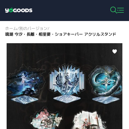
Y
o
g
ホーム
別のバージョン
/
/
o
鳴潮 今汐・長離・相里要・ショアキーパー アクリルスタンド
o
d
s