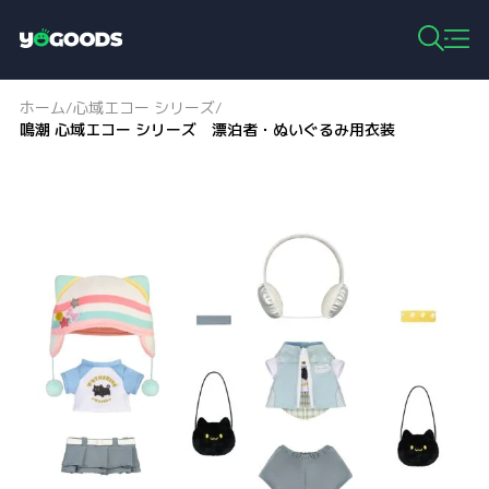
Y
o
g
ホーム
心域エコー シリーズ
/
/
o
鳴潮 心域エコー シリーズ 漂泊者・ぬいぐるみ用衣装
o
d
s