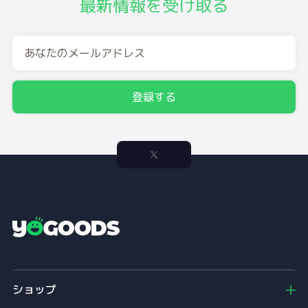
最新情報を受け取る
登録する
Y
o
g
o
ショップ
o
d