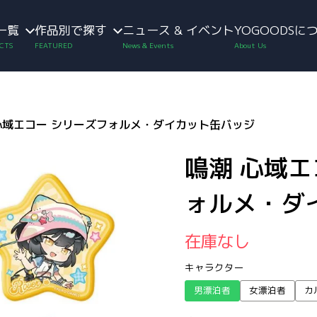
一覧
作品別で探す
ニュース & イベント
YOGOODSに
心域エコー シリーズフォルメ・ダイカット缶バッジ
鳴潮 心域エ
ォルメ・ダ
在庫なし
キャラクター
男漂泊者
女漂泊者
カ