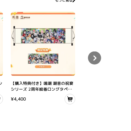
もっと見る
ズ ぬいぐるみ
【購入特典付き】鳴潮 潮音の祝宴シリーズ 2周年絵巻ロングタペストリー
鳴潮 緋雪 厄を断つ雪刃テー
シ
【購入特典付き】鳴潮 潮音の祝宴
鳴潮 緋雪 厄を断つ雪刃
シリーズ 2周年絵巻ロングタペス
トボックス
トリー
¥
4,400
¥
10,560