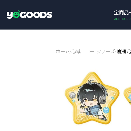
全商品
アカウント
お買い物カゴ
Y
o
g
o
o
d
ホーム
心域エコー シリーズ
鳴潮 
/
/
s