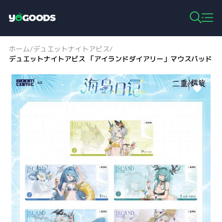
Y
o
g
ホーム
デュエットナイトアビス
/
/
o
デュエットナイトアビス 「アイランドダイアリー」マウスパッド
o
d
s