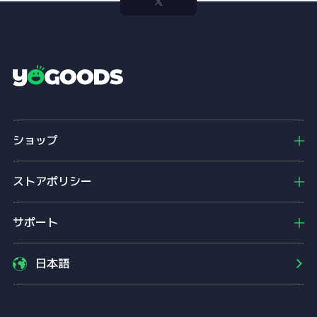
Y
o
g
o
ショップ
o
d
s
ストアポリシー
サポート
日本語