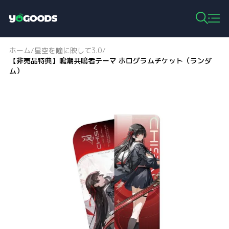
Y
o
g
ホーム
星空を瞳に映して3.0
/
/
o
【非売品特典】鳴潮共鳴者テーマ ホログラムチケット（ランダ
o
ム）
d
s