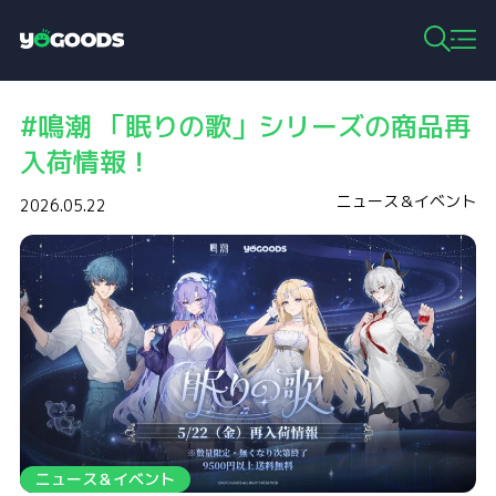
Y
o
g
#鳴潮 「眠りの歌」シリーズの商品再
o
o
入荷情報！
d
s
ニュース＆イベント
2026.05.22
ニュース＆イベント