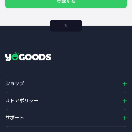
登録する
Y
o
g
o
ショップ
o
d
s
ストアポリシー
サポート