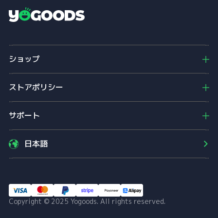
Y
o
g
o
ショップ
o
d
s
ストアポリシー
サポート
日本語
Copyright © 2025 Yogoods. All rights reserved.