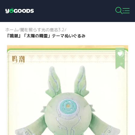
Y
o
g
ホーム
闇を照らす光の意志3.2
/
/
o
『鳴潮』「太陽の精霊」テーマぬいぐるみ
o
d
s