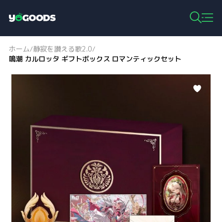
Y
o
g
ホーム
静寂を讃える歌2.0
/
/
o
鳴潮 カルロッタ ギフトボックス ロマンティックセット
o
d
s