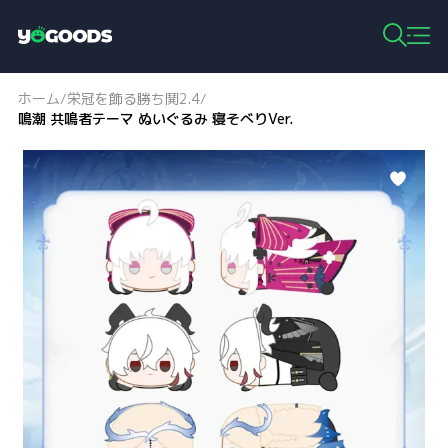
Y
o
g
ホーム
栄冠を飾る勝ち鬨2.4
/
/
o
鳴潮 共鳴者テーマ ぬいぐるみ 寝そべりVer.
o
d
s