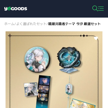
Y
o
g
ホーム
よく選ばれたセット
鳴潮共鳴者テーマ 今汐 厳選セット
/
/
o
o
d
s