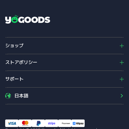
Y
o
g
o
ショップ
o
d
s
ストアポリシー
サポート
日本語