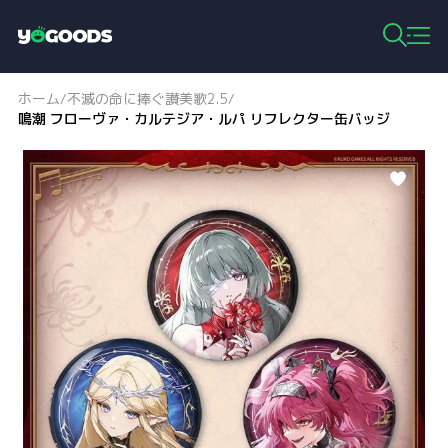
Y
o
g
ホーム
不滅の命に捧ぐ讃美歌2.5
/
/
o
鳴潮 フローヴァ・カルテジア・ルパ リフレクター缶バッジ
o
d
s