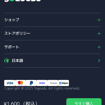
Y
o
g
o
ショップ
o
d
s
ストアポリシー
サポート
日本語
Copyright © 2025 Yogoods. All rights reserved.
¥
1,600
（税込）
今すぐ購入