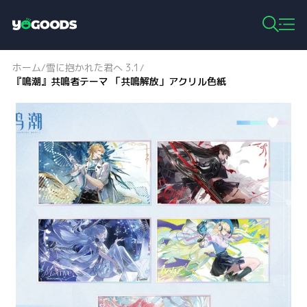
Y
o
g
ホーム
雪に抱かれた君へ 3.1
/
/
o
『鳴潮』共鳴者テーマ 「共鳴解放」アクリル色紙
o
d
s