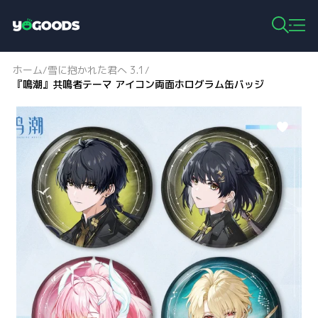
Y
o
g
ホーム
雪に抱かれた君へ 3.1
/
/
o
『鳴潮』共鳴者テーマ アイコン両面ホログラム缶バッジ
o
d
s