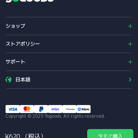
Y
o
g
o
ショップ
o
d
s
ストアポリシー
サポート
日本語
Copyright © 2025 Yogoods. All rights reserved.
¥
620
（税込）
今すぐ購入