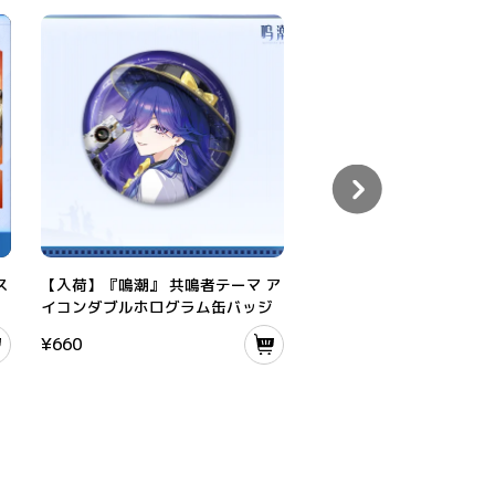
レーザーチケット
【入荷】『鳴潮』 共鳴者テーマ アイコンダブルホログラム缶バッジ
鳴潮モーニエ「星明かりのアー
ス
【入荷】『鳴潮』 共鳴者テーマ ア
鳴潮モーニエ「星明かり
イコンダブルホログラム缶バッジ
イブ」テーマ ギフトボッ
¥
660
¥
6,400