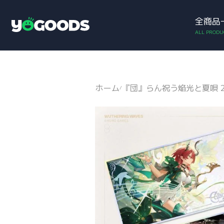
全商品
アカウント
お買い物カゴ
Y
o
g
o
o
d
ホーム
『団』らん祝う焔光と夏唄 2
/
s