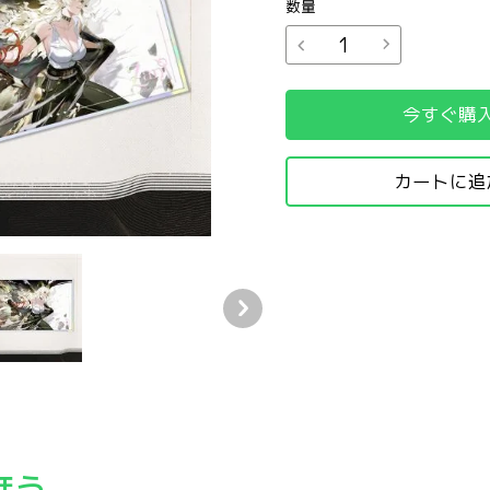
数量
今すぐ購
カートに追
色紙
色紙
シャコンヌ アクリル色紙
 共鳴解放 ザンニー・シャコンヌ アクリル色紙
ほう