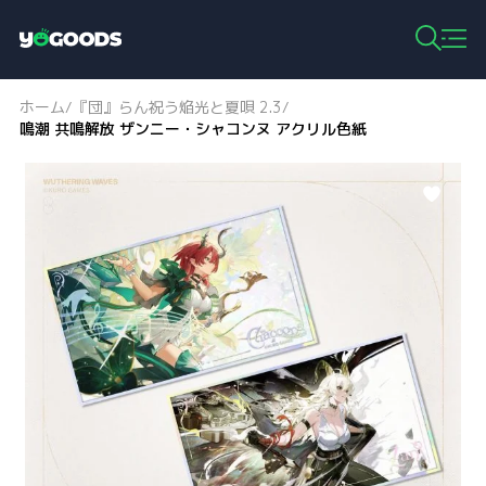
Y
o
g
ホーム
『団』らん祝う焔光と夏唄 2.3
/
/
o
鳴潮 共鳴解放 ザンニー・シャコンヌ アクリル色紙
o
d
s