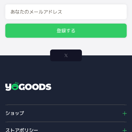
登録する
Y
o
g
o
ショップ
o
d
s
ストアポリシー