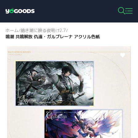
Y
o
g
ホーム
暗き潮に映る夜明け2.7
/
/
o
鳴潮 共鳴解放 仇遠・ガルブレーナ アクリル色紙
o
d
s