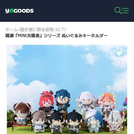
Y
o
g
ホーム
暗き潮に映る夜明け2.7
/
/
o
鳴潮『MINI共鳴者』シリーズ ぬいぐるみキーホルダー
o
d
s