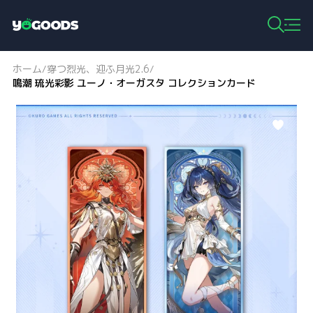
Y
o
g
ホーム
穿つ烈光、迎ふ月光2.6
/
/
o
鳴潮 琉光彩影 ユーノ・オーガスタ コレクションカード
o
d
s