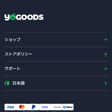
Y
o
g
o
ショップ
o
d
s
ストアポリシー
サポート
日本語