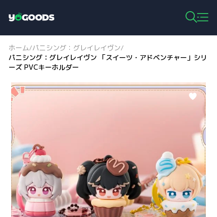
Y
o
g
ホーム
パニシング：グレイレイヴン
/
/
o
パニシング：グレイレイヴン 「スイーツ・アドベンチャー」シリ
o
ーズ PVCキーホルダー
d
s