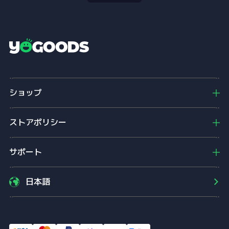
Y
o
g
o
ショップ
o
d
s
ストアポリシー
サポート
日本語