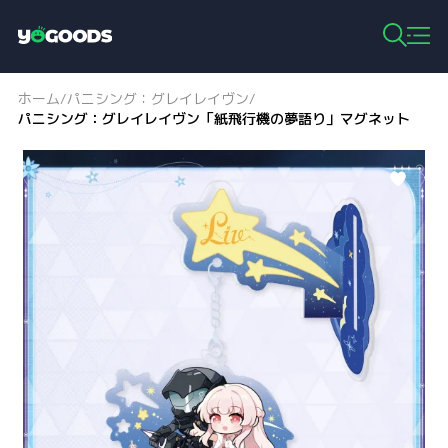
Y
o
g
ホーム
パニシング：グレイレイヴン
/
/
o
パニシング：グレイレイヴン「紙飛行機の夢語り」マグネット
o
d
s