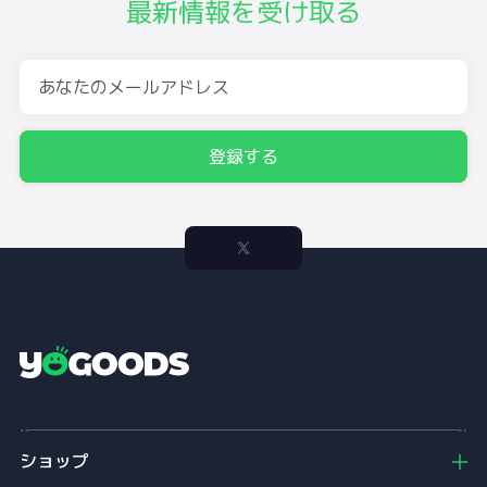
最新情報を受け取る
登録する
Y
o
g
o
ショップ
o
d