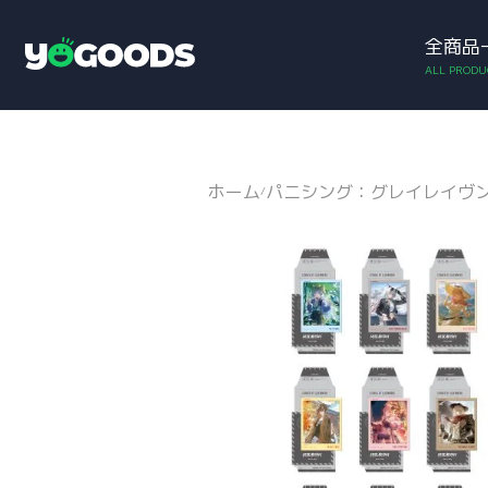
全商品
アカウント
お買い物カゴ
Y
o
g
o
o
d
ホーム
パニシング：グレイレイヴ
/
s