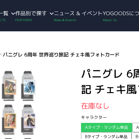
一覧
作品別で探す
ニュース & イベント
YOGOODSに
ン
パニグレ 6周年 世界巡り旅記 チェキ風フォトカード
/
パニグレ 6
記 チェキ
在庫なし
キャラクター
Aタイプ・ランダム単品
Bタイプ・ランダム単品