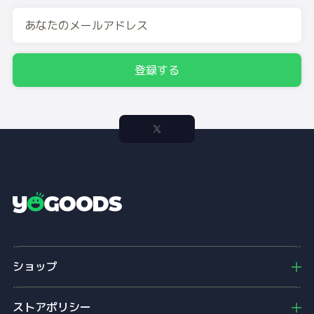
登録する
Y
o
g
o
ショップ
o
d
s
ストアポリシー