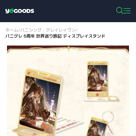
Y
o
g
ホーム
パニシング：グレイレイヴン
/
/
o
パニグレ 6周年 世界巡り旅記 ディスプレイスタンド
o
d
s