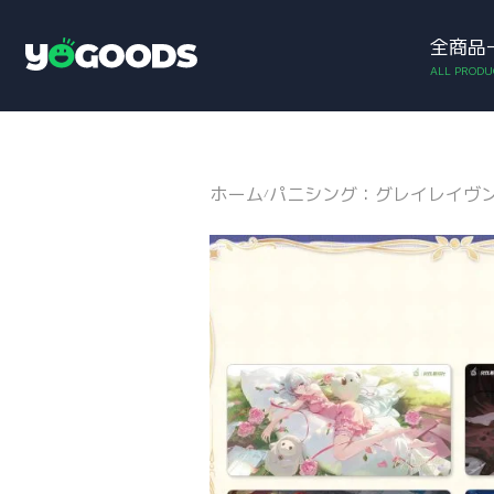
全商品
アカウント
お買い物カゴ
Y
o
g
o
o
d
ホーム
パニシング：グレイレイヴ
/
s